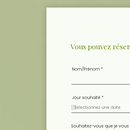
Vous pouvez réserv
Nom/Prénom
r
Jour souhaité
*
e
q
u
i
r
e
d
Souhaitez-vous que je vous ra