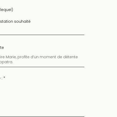
 lequel)
station souhaité
rte
 :
*