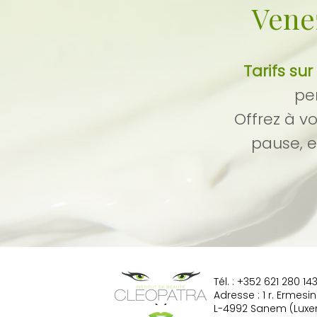
Venez
Tarifs s
pe
Offrez à v
pause, e
Tél. :
+352 621 280 14
Adresse : 1 r. Ermesi
L-4992 Sanem (Lux