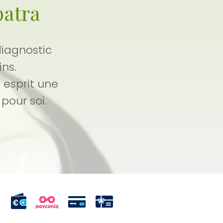
patra
diagnostic
s.​
 esprit une
pour soi.