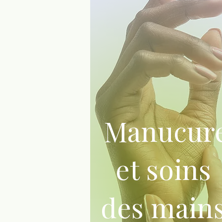
Manucur
et soins
des main