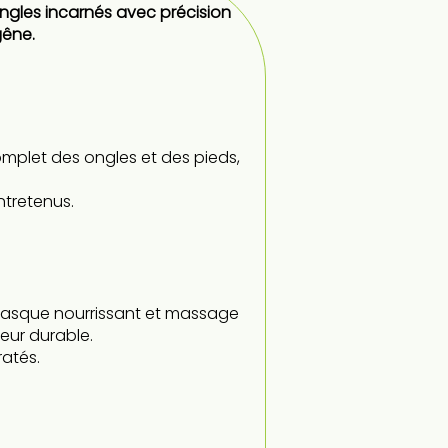
 ongles incarnés avec précision
gêne.
omplet des ongles et des pieds,
ntretenus.
 masque nourrissant et massage
eur durable.
ratés.