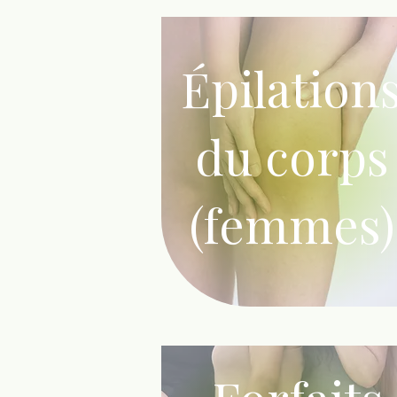
Épilation
du corps
(femmes)