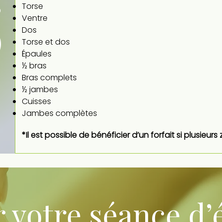
s
Torse
Ventre
)
Dos
Torse et dos
Épaules
½ bras
Bras complets
½ jambes
Cuisses
Jambes complètes
*Il est possible de bénéficier d’un forfait si plusieur
 votre séance d’