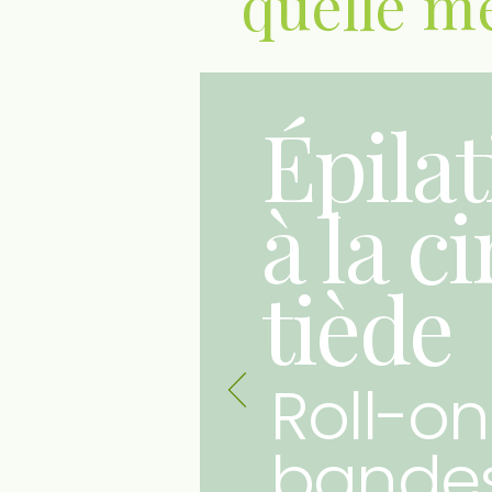
quelle mé
Épilat
à la ci
tiède
Roll-on
bande