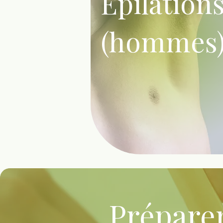
Épilation
(hommes
Préparer