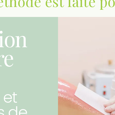
thode est faite p
ion
re
 et
s de