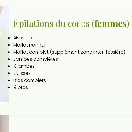
Épilations du corps (
femmes
)
s
Aisselles
Maillot normal
Maillot complet (supplément zone inter-fessière)
Jambes complètes
½ jambes
Cuisses
Bras complets
½ bras