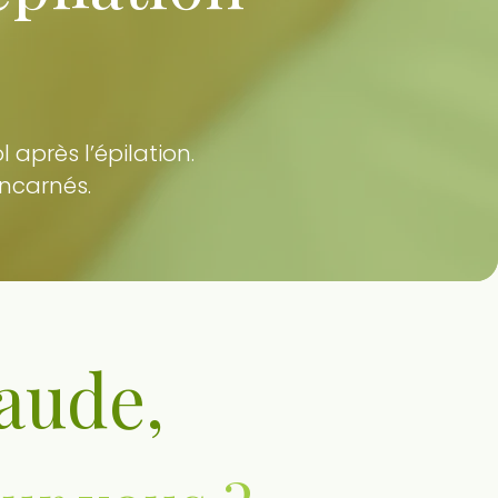
 après l’épilation.
incarnés.
haude,