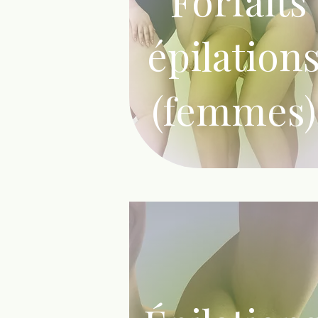
Forfaits
épilation
(femmes)